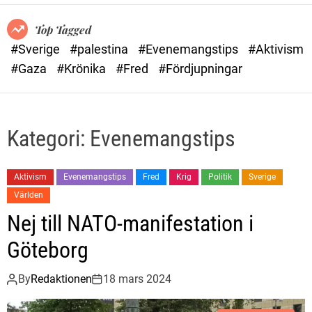
Top Tagged
#Sverige
#palestina
#Evenemangstips
#Aktivism
#Gaza
#Krönika
#Fred
#Fördjupningar
Kategori:
Evenemangstips
Aktivism
Evenemangstips
Fred
Krig
Politik
Sverige
Världen
Nej till NATO-manifestation i
Göteborg
By
Redaktionen
18 mars 2024