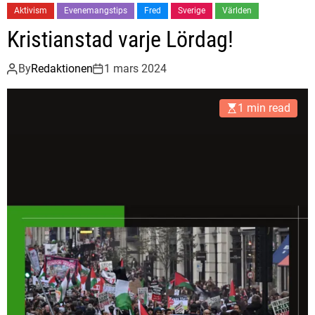
Aktivism
Evenemangstips
Fred
Sverige
Världen
Kristianstad varje Lördag!
By
Redaktionen
1 mars 2024
1 min read