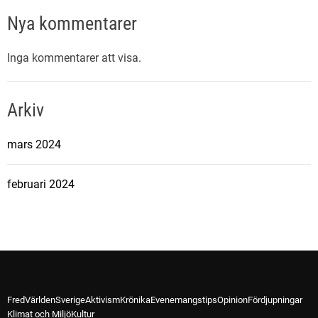
Nya kommentarer
Inga kommentarer att visa.
Arkiv
mars 2024
februari 2024
Fred
Världen
Sverige
Aktivism
Krönika
Evenemangstips
Opinion
Fördjupningar
Klimat och Miljö
Kultur