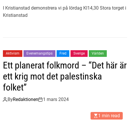
I Kristianstad demonstrera vi på lördag Kl14,30 Stora torget i
Kristianstad
Aktivism
Evenemangstips
Fred
Sverige
Världen
Ett planerat folkmord – “Det här är
ett krig mot det palestinska
folket”
By
Redaktionen
1 mars 2024
1 min read