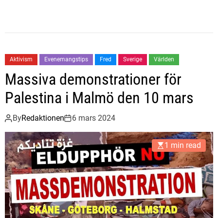
Aktivism
Evenemangstips
Fred
Sverige
Världen
Massiva demonstrationer för
Palestina i Malmö den 10 mars
By
Redaktionen
6 mars 2024
1 min read