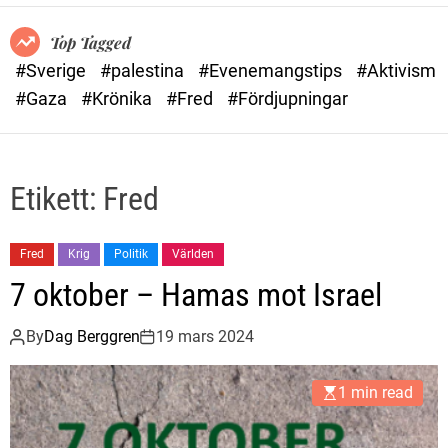
Top Tagged
#Sverige
#palestina
#Evenemangstips
#Aktivism
#Gaza
#Krönika
#Fred
#Fördjupningar
Etikett:
Fred
Fred
Krig
Politik
Världen
7 oktober – Hamas mot Israel
By
Dag Berggren
19 mars 2024
1 min read