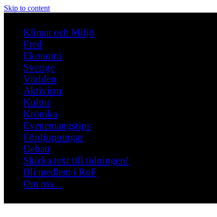
Skip to content
Klimat och Miljö
Fred
Ekonomi
Sverige
Världen
Aktivism
Kultur
Krönika
Evenemangstips
Fördjupningar
Debatt
Skicka text till tidningen!
Bli medlem i RoF
Om oss...