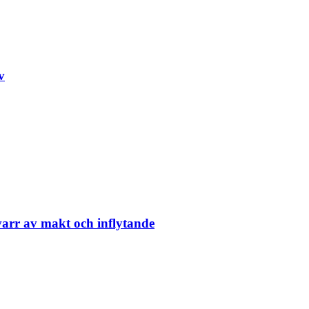
v
arr av makt och inflytande