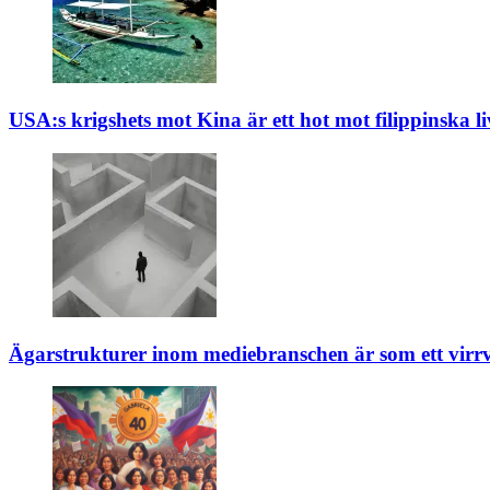
USA:s krigshets mot Kina är ett hot mot filippinska li
Ägarstrukturer inom mediebranschen är som ett virrv