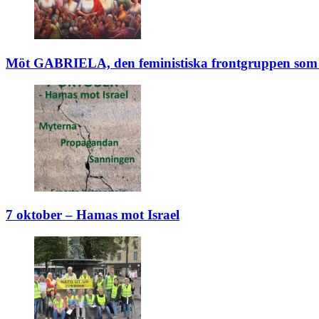
Möt GABRIELA, den feministiska frontgruppen som b
7 oktober – Hamas mot Israel