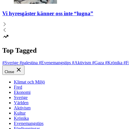
Vi hyresgäster känner oss inte “lugna”
Top Tagged
#Sverige
#palestina
#Evenemangstips
#Aktivism
#Gaza
#Krönika
#F
Close
Klimat och Miljö
Fred
Ekonomi
Sverige
Världen
Aktivism
Kultur
Krönika
Evenemangstips
Fördjupningar