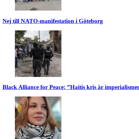
Nej till NATO-manifestation i Göteborg
Black Alliance for Peace: ”Haitis kris är imperialisme