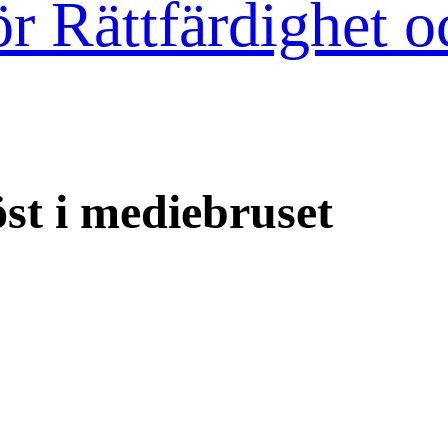
ör Rättfärdighet o
öst i mediebruset