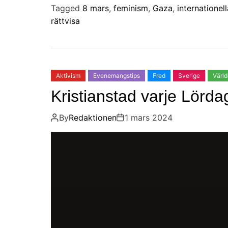
Tagged
8 mars
,
feminism
,
Gaza
,
internatione
rättvisa
Aktivism
Evenemangstips
Fred
Sverige
Värl
Kristianstad varje Lörda
By
Redaktionen
1 mars 2024