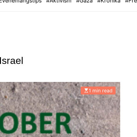
Evenemangstips
#Aktivism
#Gaza
#Krönika
#Fr
Israel
1 min read