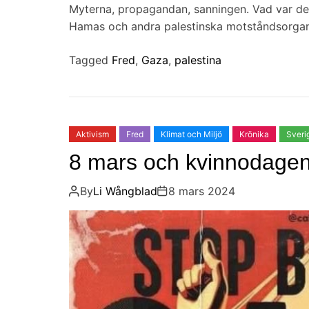
Myterna, propagandan, sanningen. Vad var det
Hamas och andra palestinska motståndsorgani
Tagged
Fred
,
Gaza
,
palestina
Aktivism
Fred
Klimat och Miljö
Krönika
Sveri
8 mars och kvinnodagen
By
Li Wångblad
8 mars 2024