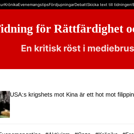
tur
Krönika
Evenemangstips
Fördjupningar
Debatt
Skicka text till tidningen!
idning för Rättfärdighet 
En kritisk röst i mediebru
USA:s krigshets mot Kina är ett hot mot filippin