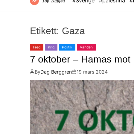
#Sverige
#palestina
#
Top Tagged
Etikett:
Gaza
Fred
Krig
Politik
Världen
7 oktober – Hamas mot 
By
Dag Berggren
19 mars 2024