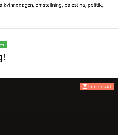
lla kvinnodagen
,
omställning
,
palestina
,
politik
,
den
g!
1 min read