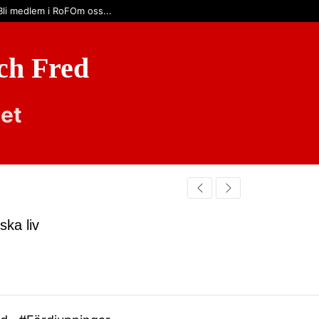
Bli medlem i RoF
Om oss...
och Fred
set
ska liv