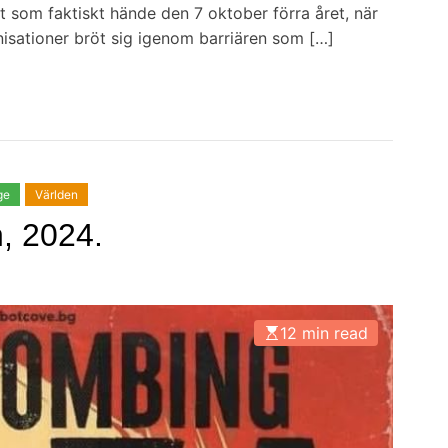
 som faktiskt hände den 7 oktober förra året, när
sationer bröt sig igenom barriären som […]
ge
Världen
, 2024.
12 min read